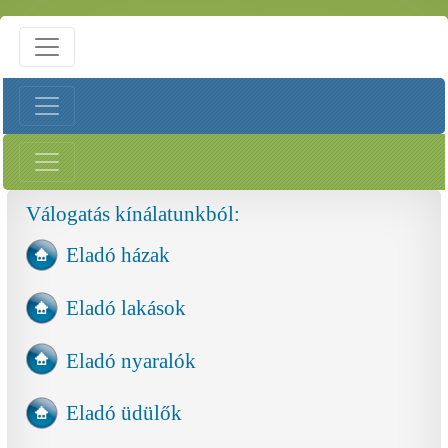
Válogatás kínálatunkból:
Eladó házak
Eladó lakások
Eladó nyaralók
Eladó üdülők