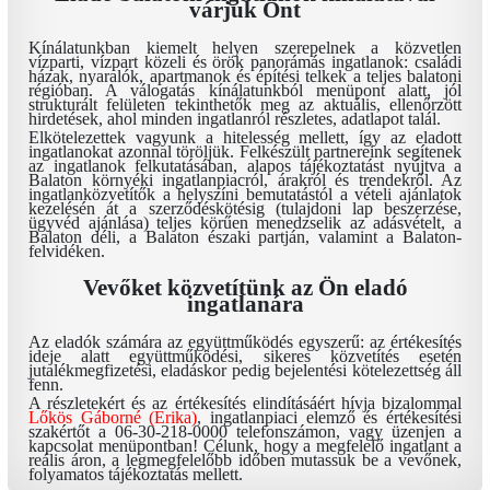
várjuk Önt
Kínálatunkban kiemelt helyen szerepelnek a közvetlen
vízparti, vízpart közeli és örök panorámás ingatlanok: családi
házak, nyaralók, apartmanok és építési telkek a teljes balatoni
régióban. A válogatás kínálatunkból menüpont alatt, jól
strukturált felületen tekinthetők meg az aktuális, ellenőrzött
hirdetések, ahol minden ingatlanról részletes, adatlapot talál.
Elkötelezettek vagyunk a hitelesség mellett, így az eladott
ingatlanokat azonnal töröljük. Felkészült partnereink segítenek
az ingatlanok felkutatásában, alapos tájékoztatást nyújtva a
Balaton környéki ingatlanpiacról, árakról és trendekről. Az
ingatlanközvetítők a helyszíni bemutatástól a vételi ajánlatok
kezelésén át a szerződéskötésig (tulajdoni lap beszerzése,
ügyvéd ajánlása) teljes körűen menedzselik az adásvételt, a
Balaton déli, a Balaton északi partján, valamint a Balaton-
felvidéken.
Vevőket közvetítünk az Ön eladó
ingatlanára
Az eladók számára az együttműködés egyszerű: az értékesítés
ideje alatt együttműködési, sikeres közvetítés esetén
jutalékmegfizetési, eladáskor pedig bejelentési kötelezettség áll
fenn.
A részletekért és az értékesítés elindításáért hívja bizalommal
Lőkös Gáborné (Erika)
, ingatlanpiaci elemző és értékesítési
szakértőt a 06-30-218-0000 telefonszámon, vagy üzenjen a
kapcsolat menüpontban! Célunk, hogy a megfelelő ingatlant a
reális áron, a legmegfelelőbb időben mutassuk be a vevőnek,
folyamatos tájékoztatás mellett.