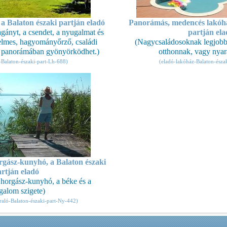
a Balaton északi partján eladó
Panorámás, medencés lakóhá
gányt, a csendet, a nyugalmat és
partján ela
elmes, hagyományőrző, családi
(Nagycsaládosoknak legjobb, 
i panorámában gyönyörködhet.)
otthonnak, vagy nyara
-Balaton-északi-part-Lh-688)
(eladó-lakóház-Balaton-észa
orgász-kunyhó, a Balaton északi
rtján eladó
 horgász-kunyhó, a béke és a
galom szigete)
araló-Balaton-északi-part-Ny-442)