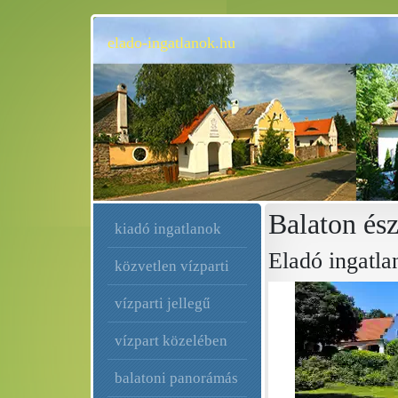
elado-ingatlanok.hu
Balaton ész
kiadó ingatlanok
Eladó ingatla
közvetlen vízparti
vízparti jellegű
vízpart közelében
balatoni panorámás