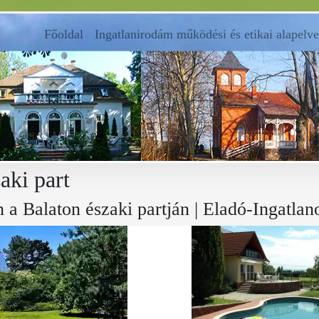
Főoldal
(current)
Ingatlanirodám működési és etikai alapelve
aki part
n a Balaton északi partján | Eladó-Ingatlan