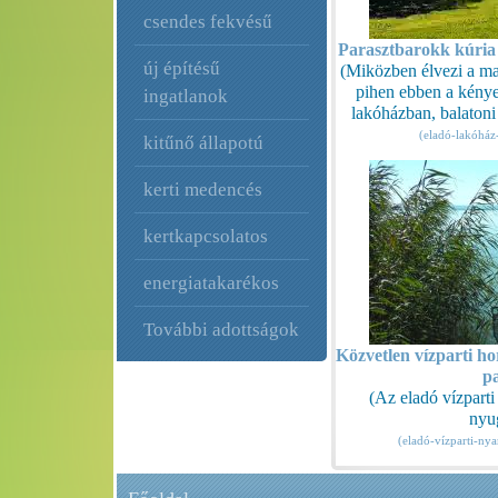
csendes fekvésű
Parasztbarokk kúria 
új építésű
(Miközben élvezi a ma
pihen ebben a kény
ingatlanok
lakóházban, balaton
(eladó-lakóház
kitűnő állapotú
kerti medencés
kertkapcsolatos
energiatakarékos
További adottságok
Közvetlen vízparti h
pa
(Az eladó vízparti
nyu
(eladó-vízparti-ny