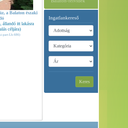
Balaton-felvidék
z, a Balaton északi
Ingatlankereső
dó
állandó itt lakásra
lás céljára)
ki-part-Lh-686)
Keres