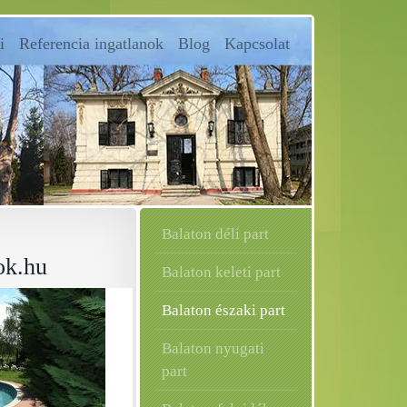
i
Referencia ingatlanok
Blog
Kapcsolat
Balaton déli part
ok.hu
Balaton keleti part
Balaton északi part
Balaton nyugati
part