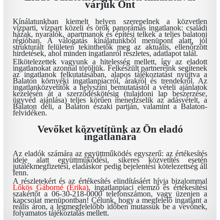
várjuk Önt
Kínálatunkban kiemelt helyen szerepelnek a közvetlen
vízparti, vízpart közeli és örök panorámás ingatlanok: családi
házak, nyaralók, apartmanok és építési telkek a teljes balatoni
régióban. A válogatás kínálatunkból menüpont alatt, jól
strukturált felületen tekinthetők meg az aktuális, ellenőrzött
hirdetések, ahol minden ingatlanról részletes, adatlapot talál.
Elkötelezettek vagyunk a hitelesség mellett, így az eladott
ingatlanokat azonnal töröljük. Felkészült partnereink segítenek
az ingatlanok felkutatásában, alapos tájékoztatást nyújtva a
Balaton környéki ingatlanpiacról, árakról és trendekről. Az
ingatlanközvetítők a helyszíni bemutatástól a vételi ajánlatok
kezelésén át a szerződéskötésig (tulajdoni lap beszerzése,
ügyvéd ajánlása) teljes körűen menedzselik az adásvételt, a
Balaton déli, a Balaton északi partján, valamint a Balaton-
felvidéken.
Vevőket közvetítünk az Ön eladó
ingatlanára
Az eladók számára az együttműködés egyszerű: az értékesítés
ideje alatt együttműködési, sikeres közvetítés esetén
jutalékmegfizetési, eladáskor pedig bejelentési kötelezettség áll
fenn.
A részletekért és az értékesítés elindításáért hívja bizalommal
Lőkös Gáborné (Erika)
, ingatlanpiaci elemző és értékesítési
szakértőt a 06-30-218-0000 telefonszámon, vagy üzenjen a
kapcsolat menüpontban! Célunk, hogy a megfelelő ingatlant a
reális áron, a legmegfelelőbb időben mutassuk be a vevőnek,
folyamatos tájékoztatás mellett.