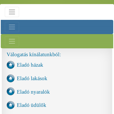
Válogatás kínálatunkból:
Eladó házak
Eladó lakások
Eladó nyaralók
Eladó üdülők