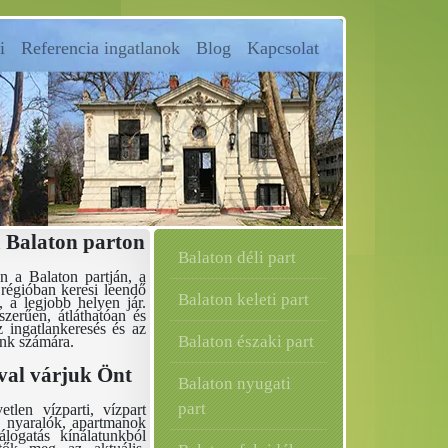
i
Referencia ingatlanok
Blog
Kapcsolat
a Balaton parton
Balaton déli part
n a Balaton partján, a
 régióban keresi leendő
Balaton keleti part
, a legjobb helyen jár.
szerűen, átláthatóan és
 ingatlankeresés és az
Balaton északi part
ünk számára.
val várjuk Önt
Balaton nyugati
part
tlen vízparti, vízpart
, nyaralók, apartmanok
álogatás kínálatunkból