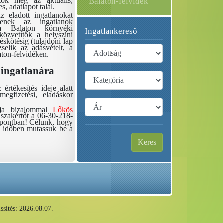
hetők meg az aktuális,
Balaton-felvidék
s, adatlapot talál.
z eladott ingatlanokat
ítenek az ingatlanok
a a Balaton környéki
Ingatlankereső
nközvetítők a helyszíni
éskötésig (tulajdoni lap
selik az adásvételt, a
aton-felvidéken.
 ingatlanára
rtékesítés ideje alatt
megfizetési, eladáskor
hívja bizalommal
Lőkös
i szakértőt a 06-30-218-
üpontban! Célunk, hogy
bb időben mutassuk be a
Keres
issítés: 2026.08.07.