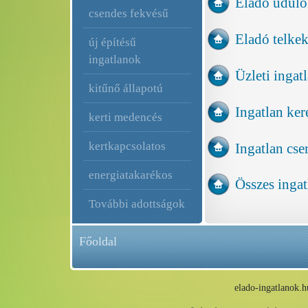
Eladó üdül
csendes fekvésű
Eladó telkek
új építésű
ingatlanok
Üzleti ingat
kitűnő állapotú
Ingatlan ker
kerti medencés
kertkapcsolatos
Ingatlan cse
energiatakarékos
Összes ingat
További adottságok
Főoldal
elado-ingatlanok.h