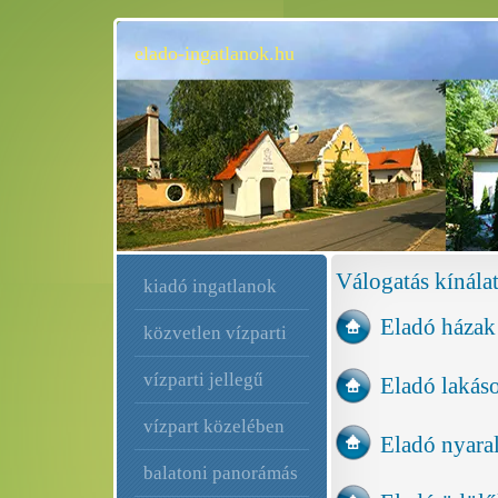
elado-ingatlanok.hu
Válogatás kínála
kiadó ingatlanok
Eladó házak
közvetlen vízparti
vízparti jellegű
Eladó lakás
vízpart közelében
Eladó nyara
balatoni panorámás