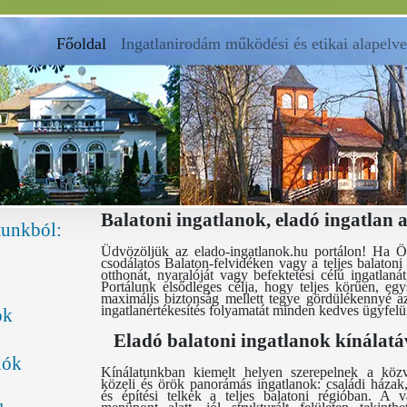
Főoldal
(current)
Ingatlanirodám működési és etikai alapelve
Balatoni ingatlanok, eladó ingatlan 
tunkból:
Üdvözöljük az elado-ingatlanok.hu portálon! Ha Ö
csodálatos Balaton-felvidéken vagy a teljes balatoni
otthonát, nyaralóját vagy befektetési célú ingatlanát
Portálunk elsődleges célja, hogy teljes körűen, egy
maximális biztonság mellett tegye gördülékennyé az
ingatlanértékesítés folyamatát minden kedves ügyfel
ok
Eladó balatoni ingatlanok kínálatá
lók
Kínálatunkban kiemelt helyen szerepelnek a közve
közeli és örök panorámás ingatlanok: családi házak
és építési telkek a teljes balatoni régióban. A v