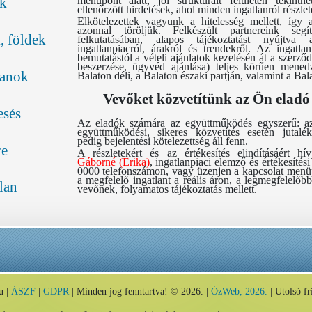
menüpont alatt, jól strukturált felületen tekint
ők
ellenőrzött hirdetések, ahol minden ingatlanról részlete
Elkötelezettek vagyunk a hitelesség mellett, így a
azonnal töröljük. Felkészült partnereink seg
, földek
felkutatásában, alapos tájékoztatást nyújtv
ingatlanpiacról, árakról és trendekről. Az ingatla
bemutatástól a vételi ajánlatok kezelésén át a szerződ
beszerzése, ügyvéd ajánlása) teljes körűen menedz
lanok
Balaton déli, a Balaton északi partján, valamint a Bal
Vevőket közvetítünk az Ön eladó
esés
Az eladók számára az együttműködés egyszerű: az é
együttműködési, sikeres közvetítés esetén jutalék
pedig bejelentési kötelezettség áll fenn.
re
A részletekért és az értékesítés elindításáért 
Gáborné (Erika)
, ingatlanpiaci elemző és értékesítés
0000 telefonszámon, vagy üzenjen a kapcsolat men
a megfelelő ingatlant a reális áron, a legmegfelelő
lan
vevőnek, folyamatos tájékoztatás mellett.
u |
ÁSZF
|
GDPR
| Minden jog fenntartva! © 2026. |
ÓzWeb, 2026.
| Utolsó fr