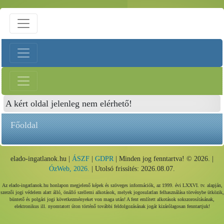
A kért oldal jelenleg nem elérhető!
Főoldal
elado-ingatlanok.hu |
ÁSZF
|
GDPR
| Minden jog fenntartva! © 2026. |
ÓzWeb, 2026.
| Utolsó frissítés: 2026.08.07.
Az elado-ingatlanok.hu honlapon megjelenő képek és szöveges információk, az 1999. évi LXXVI. tv. alapján,
szerzői jogi védelem alatt álló, önálló szellemi alkotások, melyek jogosulatlan felhasználása törvénybe ütközik,
büntető és polgári jogi következményeket von maga után! A fent említett alkotások sokszorosításának,
elektronikus ill. nyomtatott úton történő további feldolgozásának jogát kizárólagosan fenntartjuk!